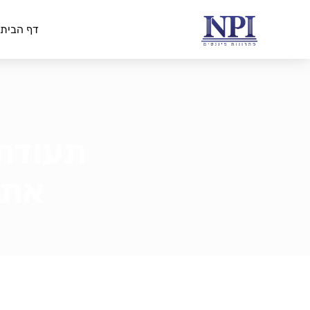
דף הבית
תעודת 
את 