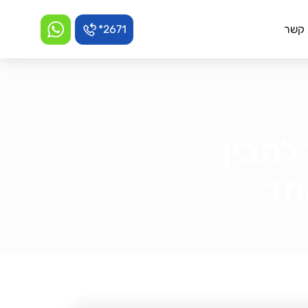
 קשר
2671*
להבין
חד